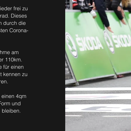
eder frei zu
rad. Dieses
n durch die
sten Corona-
nahme am
er 110km.
e für einen
t kennen zu
ren.
o einen 4qm
 Form und
 bleiben.