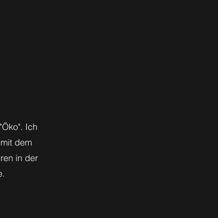
"Öko". Ich
 mit dem
en in der
e.