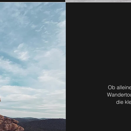
Ob allein
Wandertou
die kl